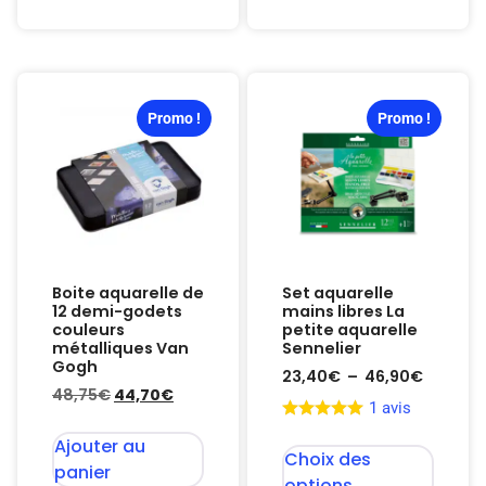
Promo !
Promo !
Boite aquarelle de
Set aquarelle
12 demi-godets
mains libres La
couleurs
petite aquarelle
métalliques Van
Sennelier
Gogh
23,40
€
–
46,90
€
48,75
€
44,70
€
1 avis
Ajouter au
Choix des
panier
options