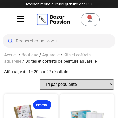
Livraison mondial relay gratuite dès 59€
0
Accueil
/
Boutique
/
Aquarelle
/
Kits et coffrets
aquarelle
/ Boites et coffrets de peinture aquarelle
Affichage de 1–20 sur 27 résultats
Promo !