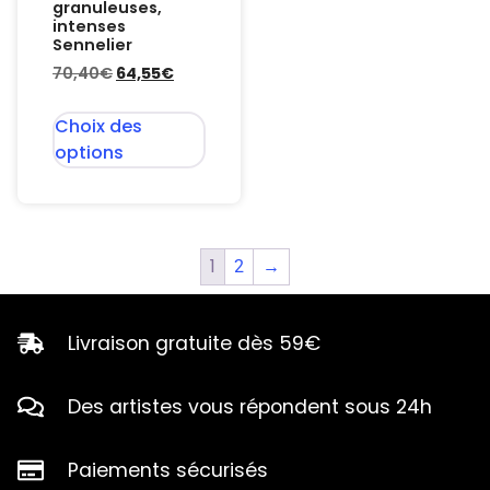
granuleuses,
intenses
Sennelier
70,40
€
64,55
€
Choix des
options
1
2
→
Livraison gratuite dès 59€
Des artistes vous répondent sous 24h
Paiements sécurisés