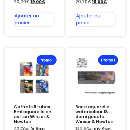
20,70
€
19,00
€
20,70
€
19,00
€
Ajouter au
Ajouter au
panier
panier
Promo !
Promo !
Coffrets 6 tubes
Boite aquarelle
5ml aquarelle en
watercolour 18
carton Winsor &
demi godets
Newton
Winsor & Newton
37,70
€
31,90
€
120,85
€
102,95
€