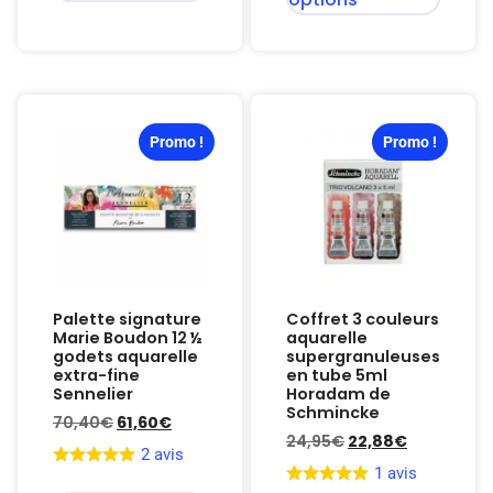
Promo !
Promo !
Palette signature
Coffret 3 couleurs
Marie Boudon 12 ½
aquarelle
godets aquarelle
supergranuleuses
extra-fine
en tube 5ml
Sennelier
Horadam de
Schmincke
70,40
€
61,60
€
24,95
€
22,88
€
2 avis
1 avis