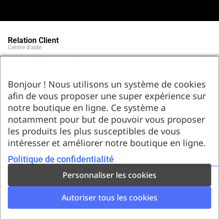
Relation Client
Centre d'aide
Qui sommes-nous ?
Notre histoire et engagements
Marques partenaires
Bonjour ! Nous utilisons un système de cookies
Contact
afin de vous proposer une super expérience sur
Tel : 05.55.75.03.00
Email : contact@bozar-passion.com
notre boutique en ligne. Ce système a
Bozar Passion SARL
1 allée Louis Breguet
notamment pour but de pouvoir vous proposer
87220 Feytiat
les produits les plus susceptibles de vous
Ressources d'artistes
intéresser et améliorer notre boutique en ligne.
Le blog
Club Bozar Passion
Méthodes de paiement acceptées
Politique de confidentialité
Personnaliser les cookies
Autoriser tous les cookies