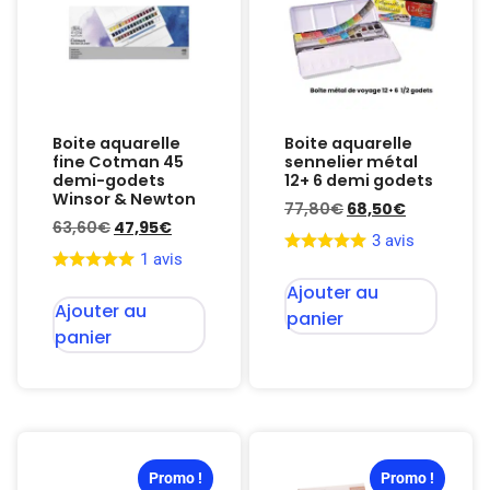
Boite aquarelle
Boite aquarelle
fine Cotman 45
sennelier métal
demi-godets
12+ 6 demi godets
Winsor & Newton
77,80
€
68,50
€
63,60
€
47,95
€
3 avis
1 avis
Ajouter au
Ajouter au
panier
panier
Promo !
Promo !