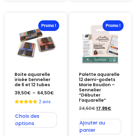
Promo !
Promo !
Boite aquarelle
Palette aquarelle
irisée Sennelier
12 demi-godets
de 6 et 12 tubes
Marie Boudon –
Sennelier
39,50
€
–
64,50
€
“Débuter
l’aquarelle”
2 avis
24,60
€
17,95
€
Choix des
Ajouter au
options
panier