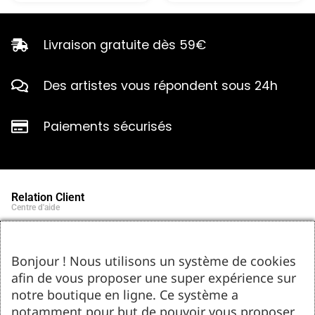
Livraison gratuite dès 59€
Des artistes vous répondent sous 24h
Paiements sécurisés
Relation Client
Centre d'aide
Qui sommes-nous ?
Notre histoire et engagements
Marques partenaires
Bonjour ! Nous utilisons un système de cookies
Contact
afin de vous proposer une super expérience sur
Tel : 05.55.75.03.00
Email : contact@bozar-passion.com
notre boutique en ligne. Ce système a
Bozar Passion SARL
1 allée Louis Breguet
notamment pour but de pouvoir vous proposer
87220 Feytiat