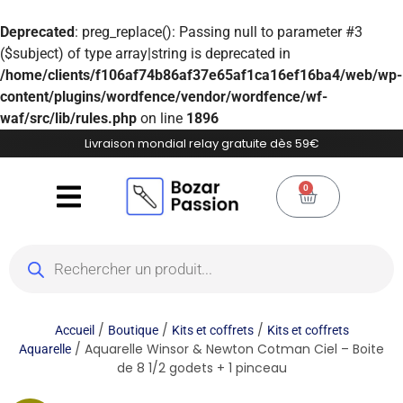
Deprecated
: preg_replace(): Passing null to parameter #3
($subject) of type array|string is deprecated in
/home/clients/f106af74b86af37e65af1ca16ef16ba4/web/wp-
content/plugins/wordfence/vendor/wordfence/wf-
waf/src/lib/rules.php
on line
1896
Livraison mondial relay gratuite dès 59€
0
/
/
/
Accueil
Boutique
Kits et coffrets
Kits et coffrets
/ Aquarelle Winsor & Newton Cotman Ciel – Boite
Aquarelle
de 8 1/2 godets + 1 pinceau