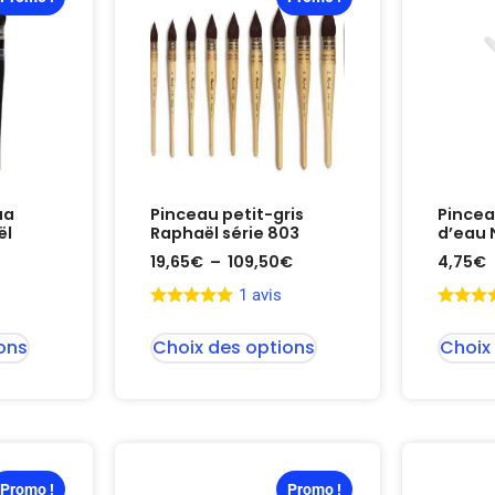
ua
Pinceau petit-gris
Pincea
ël
Raphaël série 803
d’eau 
19,65
€
–
109,50
€
4,75
€
1 avis
ons
Choix des options
Choix
Promo !
Promo !