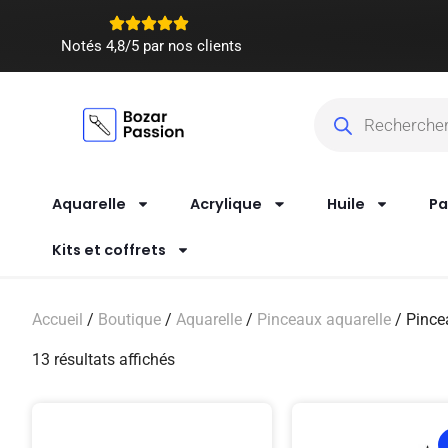
Notés 4,8/5 par nos clients
Aquarelle
Acrylique
Huile
Pa
Kits et coffrets
Accueil
/
Boutique
/
Aquarelle
/
Pinceaux aquarelle
/ Pince
13 résultats affichés