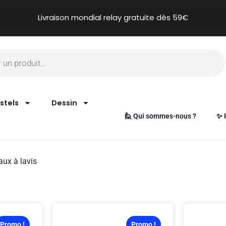
Livraison mondial relay gratuite dès 59€
stels
Dessin
🙋 Qui sommes-nous ?
✨ 
aux à lavis
Promo !
Promo !