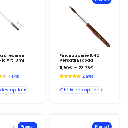
u à réserve
Pinceau série 1540
Nid Art 10ml
Versatil Escoda
11,90
€
–
23,75
€
1 avis
2 avis
 des options
Choix des options
Promo !
Promo !