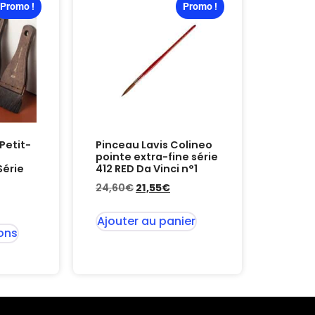
Promo !
Promo !
Petit-
Pinceau Lavis Colineo
pointe extra-fine série
Série
412 RED Da Vinci n°1
24,60
€
21,55
€
Ajouter au panier
ons