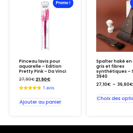
Promo !
Pinceau lavis pour
Spalter haké en 
aquarelle – Edition
gris et fibres
Pretty Pink – Da Vinci
synthétiques – 
3940
27,90
€
21,50
€
27,10
€
–
36,60
€
1 avis
Choix des opti
Ajouter au panier