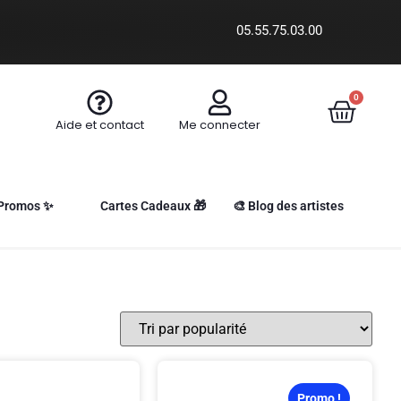
05.55.75.03.00
0
Aide et contact
Me connecter
Promos ✨
Cartes Cadeaux 🎁
🎨 Blog des artistes
Promo !