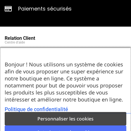
Paiements sécurisés
Relation Client
Centre d'aide
Qui sommes-nous ?
Notre histoire et engagements
Marques partenaires
Bonjour ! Nous utilisons un système de cookies
Contact
afin de vous proposer une super expérience sur
Tel : 05.55.75.03.00
Email : contact@bozar-passion.com
notre boutique en ligne. Ce système a
Bozar Passion SARL
1 allée Louis Breguet
notamment pour but de pouvoir vous proposer
87220 Feytiat
les produits les plus susceptibles de vous
Ressources d'artistes
intéresser et améliorer notre boutique en ligne.
Le blog
Club Bozar Passion
Méthodes de paiement acceptées
Politique de confidentialité
Personnaliser les cookies