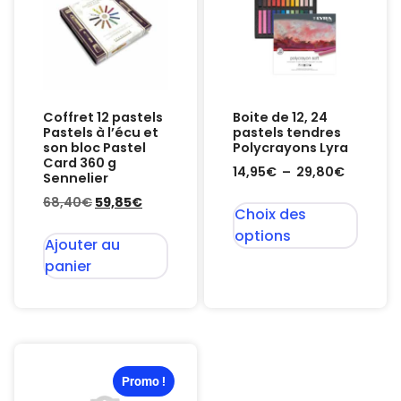
Coffret 12 pastels
Boite de 12, 24
Pastels à l’écu et
pastels tendres
son bloc Pastel
Polycrayons Lyra
Card 360 g
14,95
€
–
29,80
€
Sennelier
68,40
€
59,85
€
Choix des
options
Ajouter au
panier
Promo !