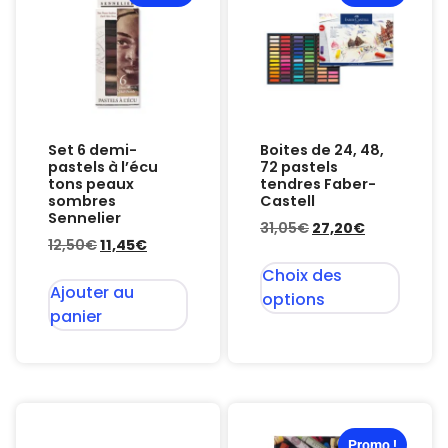
Set 6 demi-
Boites de 24, 48,
pastels à l’écu
72 pastels
tons peaux
tendres Faber-
sombres
Castell
Sennelier
31,05
€
27,20
€
12,50
€
11,45
€
Choix des
Ajouter au
options
panier
Promo !