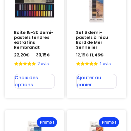
Boite 15-30 demi-
Set 6 demi-
pastels tendres
pastels à l’écu
extra fins
Bord de Mer
Rembrandt
Sennelier
22,20
€
–
33,15
€
12,15
€
11,45
€
2 avis
1 avis
Choix des
Ajouter au
options
panier
Promo !
Promo !