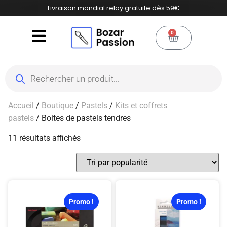
Livraison mondial relay gratuite dès 59€
0
Accueil
/
Boutique
/
Pastels
/
Kits et coffrets
pastels
/ Boites de pastels tendres
11 résultats affichés
Promo !
Promo !