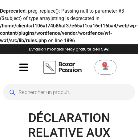
Deprecated
: preg_replace(): Passing null to parameter #3
($subject) of type array|string is deprecated in
/home/clients/f106af74b86af37e65af1ca16ef16ba4/web/wp-
content/plugins/wordfence/vendor/wordfence/wf-
waf/src/lib/rules.php
on line
1896
Livraison mondial relay gratuite dès 59€
0
DÉCLARATION
RELATIVE AUX