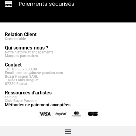
Paiements sécurisés
Relation Client
Centre d'aide
Qui sommes-nous ?
Notre histoire et engagements
Marques partenaires
Contact
Tel : 05.55.75.03.00
Email : contact@bozar-passion.com
Bozar Passion SARL
1 allée Louis Breguet
87220 Feytiat
Ressources d'artistes
Le blog
Club Bozar Passion
Méthodes de paiement acceptées