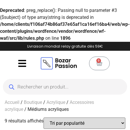
Deprecated
: preg_replace(): Passing null to parameter #3
($subject) of type array|string is deprecated in
/home/clients/f106af74b86af37e65af1ca16ef16ba4/web/wp-
content/plugins/wordfence/vendor/wordfence/wf-
waf/src/lib/rules.php
on line
1896
Livraison mondial relay gratuite dès 59€
0
Accueil
/
Boutique
/
Acrylique
/
Accessoires
acrylique
/ Médiums acryliques
9 résultats affichés