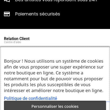
Paiements sécurisés
Relation Client
Centre d'aide
Qui sommes-nous ?
Notre histoire et engagements
Marques partenaires
Bonjour ! Nous utilisons un système de cookies
Contact
afin de vous proposer une super expérience sur
Tel : 05.55.75.03.00
Email : contact@bozar-passion.com
notre boutique en ligne. Ce système a
Bozar Passion SARL
1 allée Louis Breguet
notamment pour but de pouvoir vous proposer
87220 Feytiat
les produits les plus susceptibles de vous
Ressources d'artistes
intéresser et améliorer notre boutique en ligne.
Le blog
Club Bozar Passion
Méthodes de paiement acceptées
Politique de confidentialité
Personnaliser les cookies