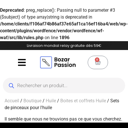
Deprecated
: preg_replace(): Passing null to parameter #3
($subject) of type array|string is deprecated in
/home/clients/f106af74b86af37e65af1ca16ef16ba4/web/wp-
content/plugins/wordfence/vendor/wordfence/wf-
waf/src/lib/rules.php
on line
1896
Livraison mondial relay gratuite dès 59€
0
Accueil
/
Boutique
/
Huile
/
Boites et coffrets Huile
/ Sets
de pinceaux pour l'huile
Il semble que nous ne trouvions pas ce que vous cherchez.