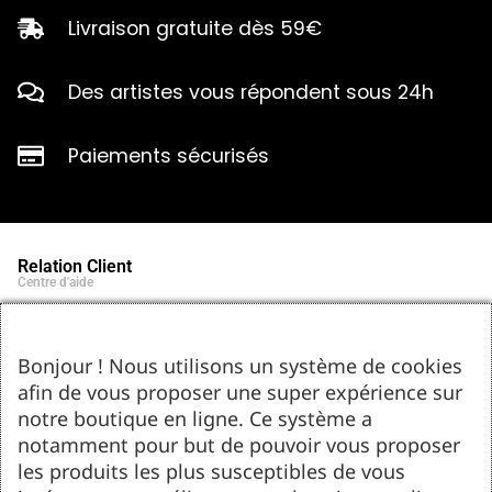
Livraison gratuite dès 59€
Des artistes vous répondent sous 24h
Paiements sécurisés
Relation Client
Centre d'aide
Qui sommes-nous ?
Notre histoire et engagements
Marques partenaires
Bonjour ! Nous utilisons un système de cookies
Contact
afin de vous proposer une super expérience sur
Tel : 05.55.75.03.00
Email : contact@bozar-passion.com
notre boutique en ligne. Ce système a
Bozar Passion SARL
1 allée Louis Breguet
notamment pour but de pouvoir vous proposer
87220 Feytiat
les produits les plus susceptibles de vous
Ressources d'artistes