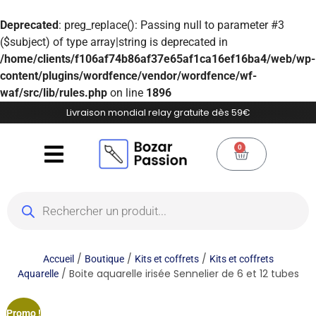
Deprecated
: preg_replace(): Passing null to parameter #3
($subject) of type array|string is deprecated in
/home/clients/f106af74b86af37e65af1ca16ef16ba4/web/wp-
content/plugins/wordfence/vendor/wordfence/wf-
waf/src/lib/rules.php
on line
1896
Livraison mondial relay gratuite dès 59€
0
/
/
/
Accueil
Boutique
Kits et coffrets
Kits et coffrets
/ Boite aquarelle irisée Sennelier de 6 et 12 tubes
Aquarelle
Promo !