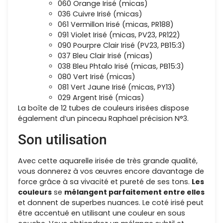
060 Orange Irisé (micas)
036 Cuivre Irisé (micas)
061 Vermillon Irisé (micas, PR188)
091 Violet Irisé (micas, PV23, PR122)
090 Pourpre Clair Irisé (PV23, PB15:3)
037 Bleu Clair Irisé (micas)
038 Bleu Phtalo Irisé (micas, PB15:3)
080 Vert Irisé (micas)
081 Vert Jaune Irisé (micas, PY13)
029 Argent Irisé (micas)
La boîte de 12 tubes de couleurs irisées dispose
également d’un pinceau Raphael précision N°3.
Son utilisation
Avec cette aquarelle irisée de très grande qualité,
vous donnerez à vos œuvres encore davantage de
force grâce à sa vivacité et pureté de ses tons.
Les
couleurs
se
mélangent parfaitement entre elles
et donnent de superbes nuances. Le coté irisé peut
être accentué en utilisant une couleur en sous