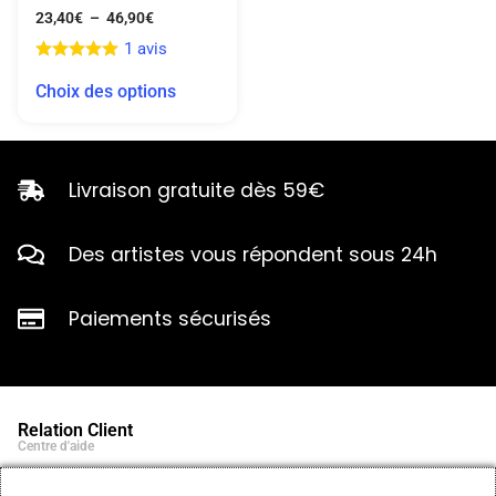
23,40
€
–
46,90
€
1 avis
Choix des options
Livraison gratuite dès 59€
Des artistes vous répondent sous 24h
Paiements sécurisés
Relation Client
Centre d'aide
Qui sommes-nous ?
Notre histoire et engagements