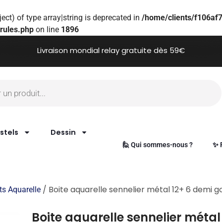
ect) of type array|string is deprecated in
/home/clients/f106a
rules.php
on line
1896
Livraison mondial relay gratuite dès 59€
stels
Dessin
🙋 Qui sommes-nous ?
✨ 
/ Boite aquarelle sennelier métal 12+ 6 demi g
ets Aquarelle
Boite aquarelle sennelier méta