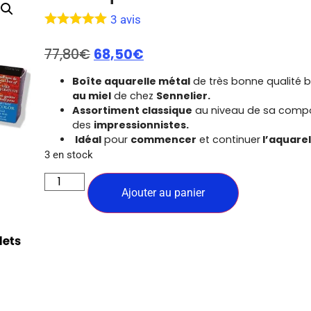
3
avis
77,80
€
68,50
€
Boîte aquarelle métal
de très bonne qualité 
au miel
de chez
Sennelier.
Assortiment classique
au niveau de sa composi
des
impressionnistes.
Idéal
pour
commencer
et continuer
l’aquarel
3 en stock
Ajouter au panier