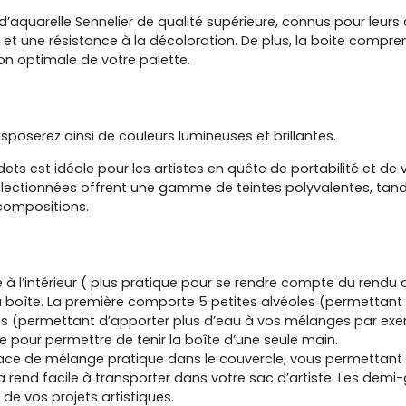
aquarelle Sennelier de qualité supérieure, connus pour leurs 
de et une résistance à la décoloration. De plus, la boite com
on optimale de votre palette.
sposerez ainsi de couleurs lumineuses et brillantes.
ts est idéale pour les artistes en quête de portabilité et de va
électionnées offrent une gamme de teintes polyvalentes, tan
compositions.
he à l’intérieur ( plus pratique pour se rendre compte du rendu
 la boîte. La première comporte 5 petites alvéoles (permettan
s (permettant d’apporter plus d’eau à vos mélanges par exe
e pour permettre de tenir la boîte d’une seule main.
pace de mélange pratique dans le couvercle, vous permettant 
a rend facile à transporter dans votre sac d’artiste. Les demi-
n de vos projets artistiques.