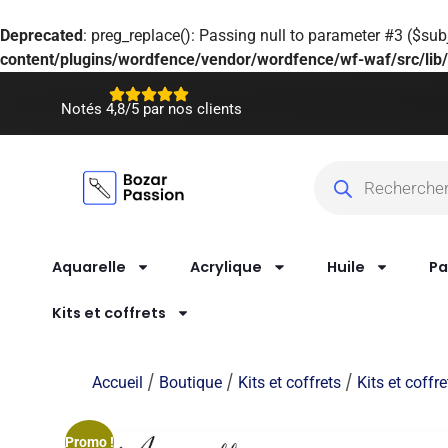
Deprecated
: preg_replace(): Passing null to parameter #3 ($subj
content/plugins/wordfence/vendor/wordfence/wf-waf/src/lib/
Notés 4,8/5 par nos clients
Aquarelle
Acrylique
Huile
Pa
Kits et coffrets
/
/
/
Accueil
Boutique
Kits et coffrets
Kits et coffr
Promo !