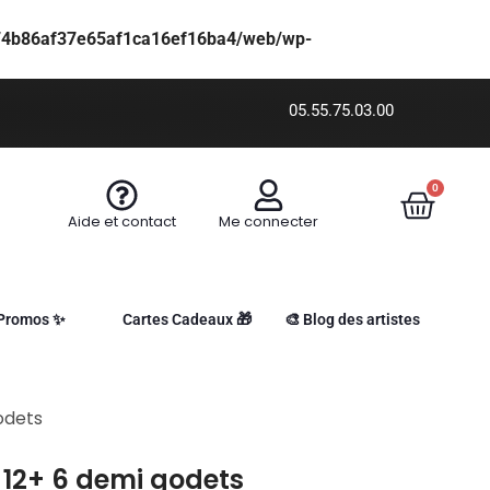
f74b86af37e65af1ca16ef16ba4/web/wp-
05.55.75.03.00
0
Aide et contact
Me connecter
Promos ✨
Cartes Cadeaux 🎁
🎨 Blog des artistes
odets
l 12+ 6 demi godets