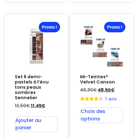
Promo !
Promo !
Set 6 demi-
Mi-Teintes®
pastels à l’écu
Velvet Canson
tons peaux
49,30
€
48,50
€
sombres
Sennelier
1 avis
12,50
€
11,45
€
Choix des
options
Ajouter au
panier