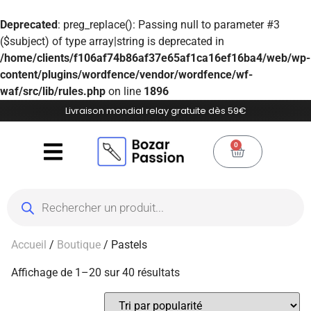
Deprecated
: preg_replace(): Passing null to parameter #3
($subject) of type array|string is deprecated in
/home/clients/f106af74b86af37e65af1ca16ef16ba4/web/wp-
content/plugins/wordfence/vendor/wordfence/wf-
waf/src/lib/rules.php
on line
1896
Livraison mondial relay gratuite dès 59€
0
Accueil
/
Boutique
/ Pastels
Affichage de 1–20 sur 40 résultats