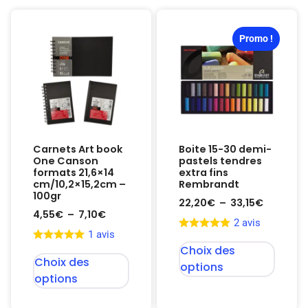
Promo !
Carnets Art book
Boite 15-30 demi-
One Canson
pastels tendres
formats 21,6×14
extra fins
cm/10,2×15,2cm –
Rembrandt
100gr
22,20
€
–
33,15
€
4,55
€
–
7,10
€
2 avis
1 avis
Choix des
Choix des
options
options