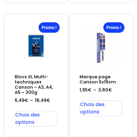
Promo !
Promo !
Blocs XL Multi-
Marque page
techniques
Canson 5x19cm
Canson – A3, A4,
1,95
€
–
3,80
€
A5 – 300g
6,49
€
–
18,49
€
Choix des
options
Choix des
options