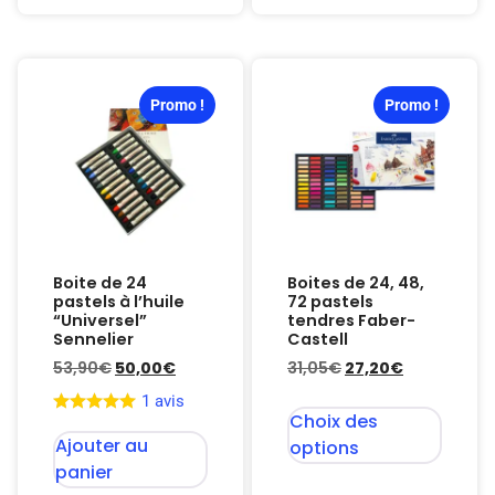
Promo !
Promo !
Boite de 24
Boites de 24, 48,
pastels à l’huile
72 pastels
“Universel”
tendres Faber-
Sennelier
Castell
53,90
€
50,00
€
31,05
€
27,20
€
1 avis
Choix des
Ajouter au
options
panier