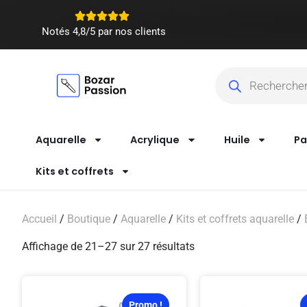
Notés 4,8/5 par nos clients
Aquarelle
Acrylique
Huile
Pa
Kits et coffrets
Accueil
/
Boutique
/
Aquarelle
/
Kits et coffrets aquarelle
/
Affichage de 21–27 sur 27 résultats
Promo !