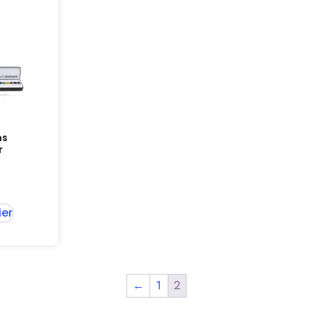
ns
r
ier
2
←
1