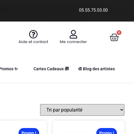
05.55.75.03.00
0
Aide et contact
Me connecter
Promos ✨
Cartes Cadeaux 🎁
🎨 Blog des artistes
Promo !
Promo !