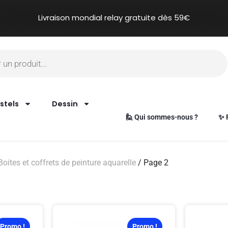
Livraison mondial relay gratuite dès 59€
stels
Dessin
🙋 Qui sommes-nous ?
✨ 
Boites et coffrets de peinture aquarelle
/ Page 2
Promo !
Promo !