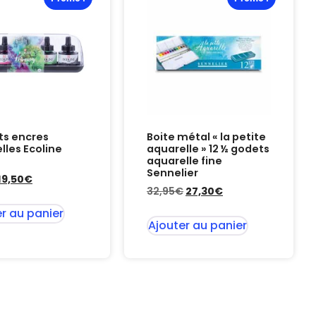
ts encres
Boite métal « la petite
lles Ecoline
aquarelle » 12 ½ godets
aquarelle fine
Sennelier
19,50
€
32,95
€
27,30
€
r au panier
Ajouter au panier