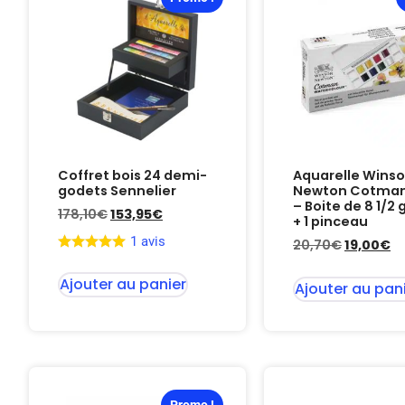
Coffret bois 24 demi-
Aquarelle Winso
godets Sennelier
Newton Cotman 
– Boite de 8 1/2
178,10
€
153,95
€
+ 1 pinceau
1 avis
20,70
€
19,00
€
Ajouter au panier
Ajouter au pan
Promo !