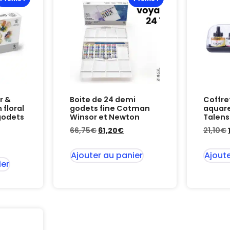
r &
Boite de 24 demi
Coffre
floral
godets fine Cotman
aquare
 godets
Winsor et Newton
Talens
66,75
€
61,20
€
21,10
€
Ajouter au panier
Ajoute
ier