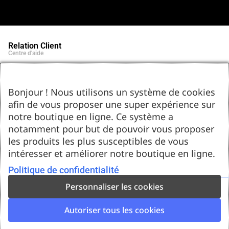
Relation Client
Centre d'aide
Qui sommes-nous ?
Notre histoire et engagements
Marques partenaires
Bonjour ! Nous utilisons un système de cookies
Contact
afin de vous proposer une super expérience sur
Tel : 05.55.75.03.00
Email : contact@bozar-passion.com
notre boutique en ligne. Ce système a
Bozar Passion SARL
1 allée Louis Breguet
notamment pour but de pouvoir vous proposer
87220 Feytiat
les produits les plus susceptibles de vous
Ressources d'artistes
intéresser et améliorer notre boutique en ligne.
Le blog
Club Bozar Passion
Méthodes de paiement acceptées
Politique de confidentialité
Personnaliser les cookies
Autoriser tous les cookies