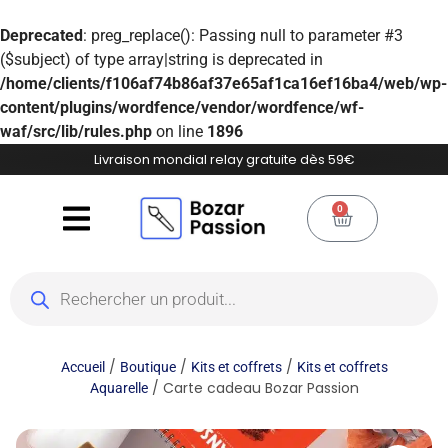
Deprecated
: preg_replace(): Passing null to parameter #3
($subject) of type array|string is deprecated in
/home/clients/f106af74b86af37e65af1ca16ef16ba4/web/wp-
content/plugins/wordfence/vendor/wordfence/wf-
waf/src/lib/rules.php
on line
1896
Livraison mondial relay gratuite dès 59€
0
/
/
/
Accueil
Boutique
Kits et coffrets
Kits et coffrets
/ Carte cadeau Bozar Passion
Aquarelle