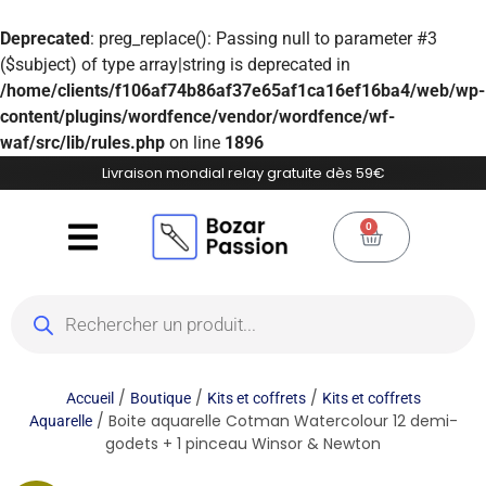
Deprecated
: preg_replace(): Passing null to parameter #3
($subject) of type array|string is deprecated in
/home/clients/f106af74b86af37e65af1ca16ef16ba4/web/wp-
content/plugins/wordfence/vendor/wordfence/wf-
waf/src/lib/rules.php
on line
1896
Livraison mondial relay gratuite dès 59€
0
/
/
/
Accueil
Boutique
Kits et coffrets
Kits et coffrets
/ Boite aquarelle Cotman Watercolour 12 demi-
Aquarelle
godets + 1 pinceau Winsor & Newton