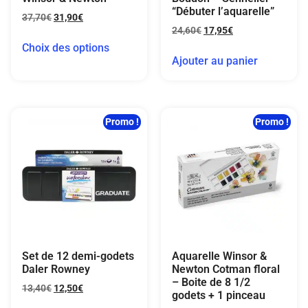
“Débuter l’aquarelle”
37,70
€
31,90
€
24,60
€
17,95
€
Choix des options
Ajouter au panier
Promo !
Promo !
Set de 12 demi-godets
Aquarelle Winsor &
Daler Rowney
Newton Cotman floral
– Boite de 8 1/2
13,40
€
12,50
€
godets + 1 pinceau