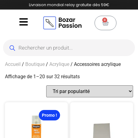
Livraison mondial relay gratuite dès 59€
0
Accueil
/
Boutique
/
Acrylique
/ Accessoires acrylique
Affichage de 1–20 sur 32 résultats
Promo !