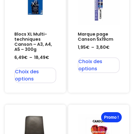
Blocs XL Multi-
Marque page
techniques
Canson 5x19cm
Canson – A3, A4,
1,95
€
–
3,80
€
A5 – 300g
6,49
€
–
18,49
€
Choix des
options
Choix des
options
Promo !