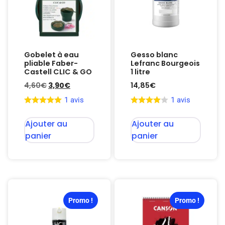
Gobelet à eau
Gesso blanc
pliable Faber-
Lefranc Bourgeois
Castell CLIC & GO
1 litre
4,60
€
3,90
€
14,85
€
1 avis
1 avis
Ajouter au
Ajouter au
panier
panier
Promo !
Promo !