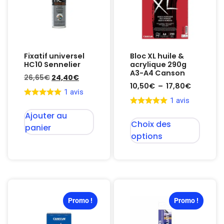
Fixatif universel
Bloc XL huile &
HC10 Sennelier
acrylique 290g
A3-A4 Canson
26,65
€
24,40
€
10,50
€
–
17,80
€
1 avis
1 avis
Ajouter au
Choix des
panier
options
Promo !
Promo !