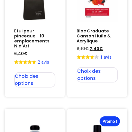
Etui pour
Bloc Graduate
pinceaux – 10
Canson Huile &
emplacements-
Acrylique
Nid’Art
8,10
€
7,40
€
6,40
€
1 avis
2 avis
Choix des
Choix des
options
options
Promo !