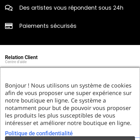
Des artistes vous répondent sous 24h
Paiements sécurisés
Relation Client
Centre d'aide
Qui sommes-nous ?
Notre histoire et engagements
Marques partenaires
Bonjour ! Nous utilisons un système de cookies
Contact
afin de vous proposer une super expérience sur
Tel : 05.55.75.03.00
Email : contact@bozar-passion.com
notre boutique en ligne. Ce système a
Bozar Passion SARL
1 allée Louis Breguet
notamment pour but de pouvoir vous proposer
87220 Feytiat
les produits les plus susceptibles de vous
Ressources d'artistes
intéresser et améliorer notre boutique en ligne.
Le blog
Club Bozar Passion
Méthodes de paiement acceptées
Politique de confidentialité