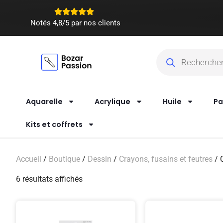
Notés 4,8/5 par nos clients
Aquarelle
Acrylique
Huile
Pa
Kits et coffrets
Accueil
/
Boutique
/
Dessin
/
Crayons, fusains et feutres
/ 
6 résultats affichés