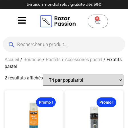
Livraison mondial relay gratuite dès 59€
0
Accueil
/
Boutique
/
Pastels
/
Accessoires pastel
/ Fixatifs
pastel
2 résultats affichés
Promo !
Promo !