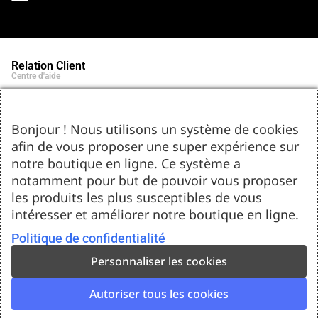
Relation Client
Centre d'aide
Qui sommes-nous ?
Notre histoire et engagements
Marques partenaires
Bonjour ! Nous utilisons un système de cookies
Contact
afin de vous proposer une super expérience sur
Tel : 05.55.75.03.00
Email : contact@bozar-passion.com
notre boutique en ligne. Ce système a
Bozar Passion SARL
1 allée Louis Breguet
notamment pour but de pouvoir vous proposer
87220 Feytiat
les produits les plus susceptibles de vous
Ressources d'artistes
intéresser et améliorer notre boutique en ligne.
Le blog
Club Bozar Passion
Méthodes de paiement acceptées
Politique de confidentialité
Personnaliser les cookies
Autoriser tous les cookies