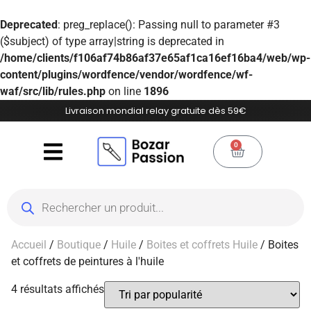
Deprecated
: preg_replace(): Passing null to parameter #3
($subject) of type array|string is deprecated in
/home/clients/f106af74b86af37e65af1ca16ef16ba4/web/wp-
content/plugins/wordfence/vendor/wordfence/wf-
waf/src/lib/rules.php
on line
1896
Livraison mondial relay gratuite dès 59€
0
Accueil
/
Boutique
/
Huile
/
Boites et coffrets Huile
/ Boites
et coffrets de peintures à l'huile
4 résultats affichés