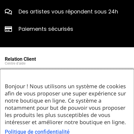
Des artistes vous répondent sous 24h
Paiements sécurisés
Relation Client
Centre d'aide
Qui sommes-nous ?
Notre histoire et engagements
Marques partenaires
Bonjour ! Nous utilisons un système de cookies
Contact
afin de vous proposer une super expérience sur
Tel : 05.55.75.03.00
Email : contact@bozar-passion.com
notre boutique en ligne. Ce système a
Bozar Passion SARL
1 allée Louis Breguet
notamment pour but de pouvoir vous proposer
87220 Feytiat
les produits les plus susceptibles de vous
Ressources d'artistes
intéresser et améliorer notre boutique en ligne.
Le blog
Club Bozar Passion
Méthodes de paiement acceptées
Politique de confidentialité