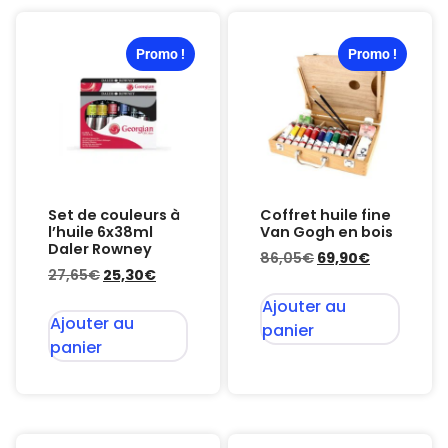
Promo !
Promo !
Set de couleurs à
Coffret huile fine
l’huile 6x38ml
Van Gogh en bois
Daler Rowney
86,05
€
69,90
€
27,65
€
25,30
€
Ajouter au
Ajouter au
panier
panier