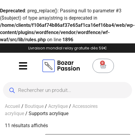
Deprecated
: preg_replace(): Passing null to parameter #3
($subject) of type array|string is deprecated in
/home/clients/f106af74b86af37e65af1ca16ef16ba4/web/wp-
content/plugins/wordfence/vendor/wordfence/wf-
waf/src/lib/rules.php
on line
1896
Livraison mondial relay gratuite dès 59€
0
Accueil
/
Boutique
/
Acrylique
/
Accessoires
acrylique
/ Supports acrylique
11 résultats affichés