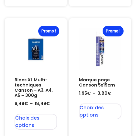
Promo !
Promo !
Blocs XL Multi-
Marque page
techniques
Canson 5x19cm
Canson – A3, A4,
1,95
€
–
3,80
€
A5 – 300g
6,49
€
–
18,49
€
Choix des
options
Choix des
options