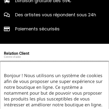
Livraison gratuite dès 59€
Des artistes vous répondent sous 24h
Paiements sécurisés
Relation Client
Centre d'aide
Qui sommes-nous ?
Notre histoire et engagements
Marques partenaires
Bonjour ! Nous utilisons un système de cookies
Contact
afin de vous proposer une super expérience sur
Tel : 05.55.75.03.00
Email : contact@bozar-passion.com
notre boutique en ligne. Ce système a
Bozar Passion SARL
1 allée Louis Breguet
notamment pour but de pouvoir vous proposer
87220 Feytiat
les produits les plus susceptibles de vous
Ressources d'artistes
intéresser et améliorer notre boutique en ligne.
Le blog
Club Bozar Passion