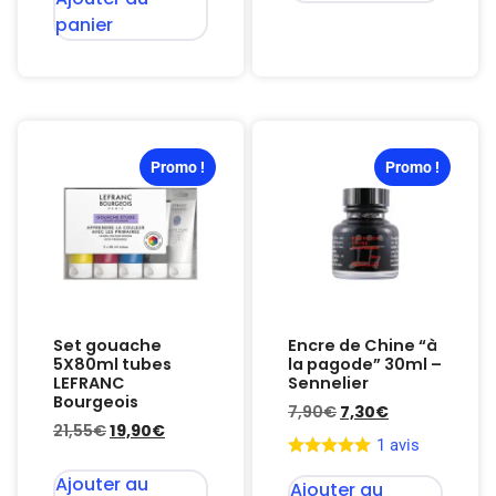
panier
Promo !
Promo !
Set gouache
Encre de Chine “à
5X80ml tubes
la pagode” 30ml –
LEFRANC
Sennelier
Bourgeois
7,90
€
7,30
€
21,55
€
19,90
€
1 avis
Ajouter au
Ajouter au