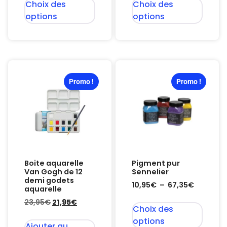
Choix des
Choix des
options
options
Promo !
Promo !
Boite aquarelle
Pigment pur
Van Gogh de 12
Sennelier
demi godets
10,95
€
–
67,35
€
aquarelle
23,95
€
21,95
€
Choix des
options
Ajouter au