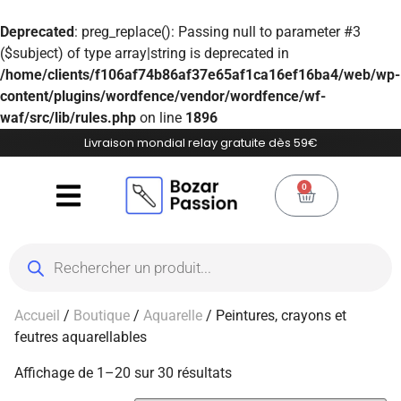
Deprecated
: preg_replace(): Passing null to parameter #3
($subject) of type array|string is deprecated in
/home/clients/f106af74b86af37e65af1ca16ef16ba4/web/wp-
content/plugins/wordfence/vendor/wordfence/wf-
waf/src/lib/rules.php
on line
1896
Livraison mondial relay gratuite dès 59€
0
Accueil
/
Boutique
/
Aquarelle
/ Peintures, crayons et
feutres aquarellables
Affichage de 1–20 sur 30 résultats