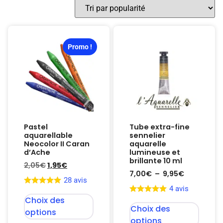
Promo !
Pastel
Tube extra-fine
aquarellable
sennelier
Neocolor II Caran
aquarelle
d’Ache
lumineuse et
brillante 10 ml
2,05
€
1,95
€
7,00
€
–
9,95
€
28 avis
4 avis
Choix des
Choix des
options
options