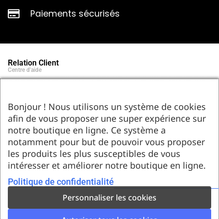
Paiements sécurisés
Relation Client
Centre d'aide
Qui sommes-nous ?
Notre histoire et engagements
Marques partenaires
Bonjour ! Nous utilisons un système de cookies
Contact
afin de vous proposer une super expérience sur
Tel : 05.55.75.03.00
Email : contact@bozar-passion.com
notre boutique en ligne. Ce système a
Bozar Passion SARL
1 allée Louis Breguet
notamment pour but de pouvoir vous proposer
87220 Feytiat
les produits les plus susceptibles de vous
Ressources d'artistes
intéresser et améliorer notre boutique en ligne.
Le blog
Club Bozar Passion
Méthodes de paiement acceptées
Politique de confidentialité
Personnaliser les cookies