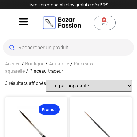
Livraison mondial relay gratuite dès 59€
0
Accueil
/
Boutique
/
Aquarelle
/
Pinceaux
aquarelle
/ Pinceau traceur
3 résultats affichés
Promo !