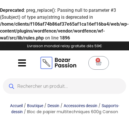
Deprecated
: preg_replace(): Passing null to parameter #3
($subject) of type array|string is deprecated in
/home/clients/f106af74b86af37e65af1ca16ef16ba4/web/wp-
content/plugins/wordfence/vendor/wordfence/wf-
waf/src/lib/rules.php
on line
1896
Livraison mondial relay gratuite dès 59€
0
/
/
/
/
Accueil
Boutique
Dessin
Accessoires dessin
Supports-
/ Bloc de papier multitechniques 600g Canson
dessin