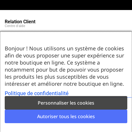
Relation Client
Centre d'aide
Qui sommes-nous ?
Notre histoire et engagements
Marques partenaires
Bonjour ! Nous utilisons un système de cookies
Contact
afin de vous proposer une super expérience sur
Tel : 05.55.75.03.00
Email : contact@bozar-passion.com
notre boutique en ligne. Ce système a
Bozar Passion SARL
1 allée Louis Breguet
notamment pour but de pouvoir vous proposer
87220 Feytiat
les produits les plus susceptibles de vous
Ressources d'artistes
intéresser et améliorer notre boutique en ligne.
Le blog
Club Bozar Passion
Méthodes de paiement acceptées
Politique de confidentialité
Personnaliser les cookies
Autoriser tous les cookies
Bozar Passion © 2026. Tous droits réservés.