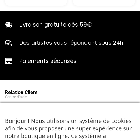
Livraison gratuite dès 59€
Des artistes vous répondent sous 24h
Paiements sécurisés
Relation Client
Centre d'aide
Qui sommes-nous ?
Notre histoire et engagements
Marques partenaires
Bonjour ! Nous utilisons un système de cookies
Contact
afin de vous proposer une super expérience sur
Tel : 05.55.75.03.00
Email : contact@bozar-passion.com
notre boutique en ligne. Ce système a
Bozar Passion SARL
1 allée Louis Breguet