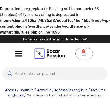
Deprecated
: preg_replace(): Passing null to parameter #3
($subject) of type array|string is deprecated in
/home/clients/f106af74b86af37e65af1ca16ef16ba4/web/wp-
content/plugins/wordfence/vendor/wordfence/wf-
waf/src/lib/rules.php
on line
1896
Livraison mondial relay gratuite dès 59€
0
/
/
/
/
Accueil
Boutique
Acrylique
Accessoires acrylique
Médiums
/ Gel medium 094 brillant 250 ml Amsterdam
acryliques