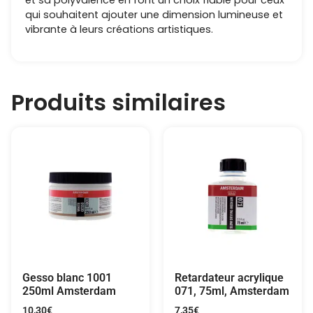
et sa polyvalence en font un choix fiable pour ceux
qui souhaitent ajouter une dimension lumineuse et
vibrante à leurs créations artistiques.
Produits similaires
Gesso blanc 1001
Retardateur acrylique
250ml Amsterdam
071, 75ml, Amsterdam
10,30
€
7,35
€