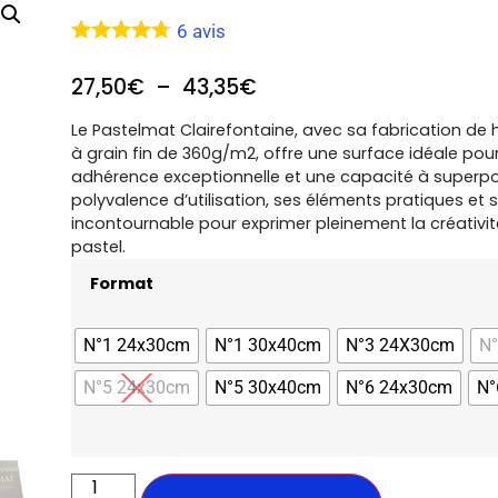
6
avis
27,50
€
–
43,35
€
Le Pastelmat Clairefontaine, avec sa fabrication de
à grain fin de 360g/m2, offre une surface idéale pour
adhérence exceptionnelle et une capacité à superpo
polyvalence d’utilisation, ses éléments pratiques et s
incontournable pour exprimer pleinement la créativit
pastel.
Format
N°1 24x30cm
N°1 30x40cm
N°3 24X30cm
N
N°5 24x30cm
N°5 30x40cm
N°6 24x30cm
N°