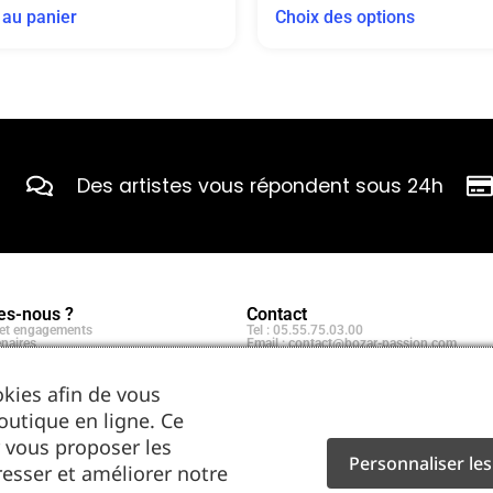
 au panier
Choix des options
Des artistes vous répondent sous 24h
s-nous ?
Contact
e et engagements
Tel : 05.55.75.03.00
naires
Email : contact@bozar-passion.com
Bozar Passion SARL
1 allée Louis Breguet
87220 Feytiat
kies afin de vous
outique en ligne. Ce
 vous proposer les
Personnaliser les
resser et améliorer notre