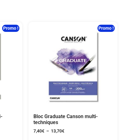
Promo !
Promo !
i-
Bloc Graduate Canson multi-
techniques
7,40
€
–
13,70
€