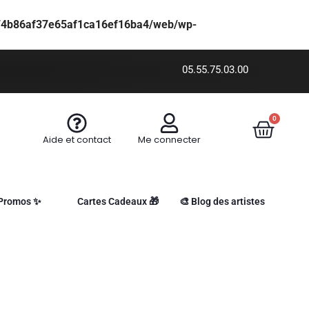
f74b86af37e65af1ca16ef16ba4/web/wp-
05.55.75.03.00
0
Aide et contact
Me connecter
Promos ✨
Cartes Cadeaux 🎁
🎨 Blog des artistes