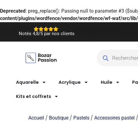
Deprecated
: preg_replace(): Passing null to parameter #3 ($subj
content/plugins/wordfence/vendor/wordfence/wf-waf/src/lib/
Notés 4,8/5 par nos clients
Aquarelle
Acrylique
Huile
Pa
Kits et coffrets
/
/
/
Accueil
Boutique
Pastels
Accessoires pastel