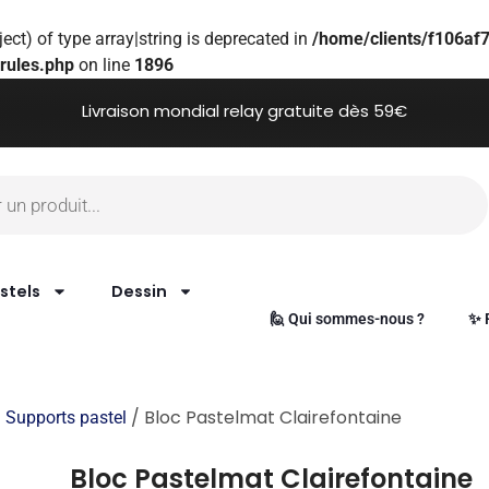
ect) of type array|string is deprecated in
/home/clients/f106a
rules.php
on line
1896
Livraison mondial relay gratuite dès 59€
stels
Dessin
🙋 Qui sommes-nous ?
✨ 
/
/ Bloc Pastelmat Clairefontaine
Supports pastel
Bloc Pastelmat Clairefontaine