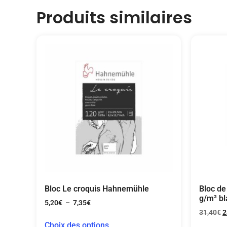
Produits similaires
Bloc Le croquis Hahnemühle
Bloc de
g/m² bl
5,20
€
–
7,35
€
31,40
€
2
Choix des options