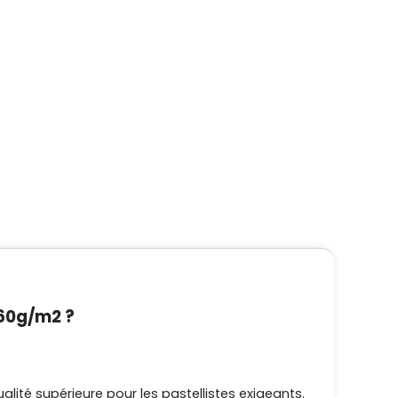
 360g/m2
?
lité supérieure pour les pastellistes exigeants.