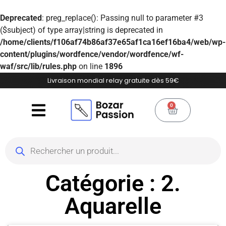
Deprecated
: preg_replace(): Passing null to parameter #3
($subject) of type array|string is deprecated in
/home/clients/f106af74b86af37e65af1ca16ef16ba4/web/wp-
content/plugins/wordfence/vendor/wordfence/wf-
waf/src/lib/rules.php
on line
1896
Livraison mondial relay gratuite dès 59€
0
Catégorie : 2.
Aquarelle