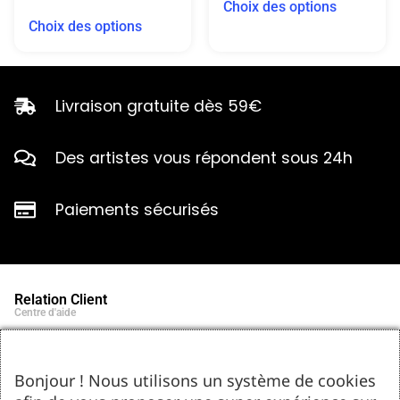
Choix des options
Choix des options
Livraison gratuite dès 59€
Des artistes vous répondent sous 24h
Paiements sécurisés
Relation Client
Centre d'aide
Qui sommes-nous ?
Notre histoire et engagements
Marques partenaires
Bonjour ! Nous utilisons un système de cookies
Contact