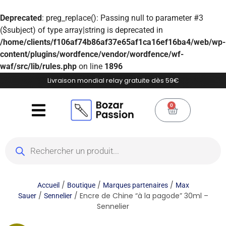
Deprecated
: preg_replace(): Passing null to parameter #3
($subject) of type array|string is deprecated in
/home/clients/f106af74b86af37e65af1ca16ef16ba4/web/wp-
content/plugins/wordfence/vendor/wordfence/wf-
waf/src/lib/rules.php
on line
1896
Livraison mondial relay gratuite dès 59€
0
/
/
/
Accueil
Boutique
Marques partenaires
Max
/
/ Encre de Chine “à la pagode” 30ml –
Sauer
Sennelier
Sennelier