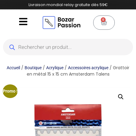
Livraison mondial relay gratuite dès 59€
0
/
/
/
/ Grattoir
Accueil
Boutique
Acrylique
Accessoires acrylique
en métal 15 x 15 cm Amsterdam Talens
Promo !