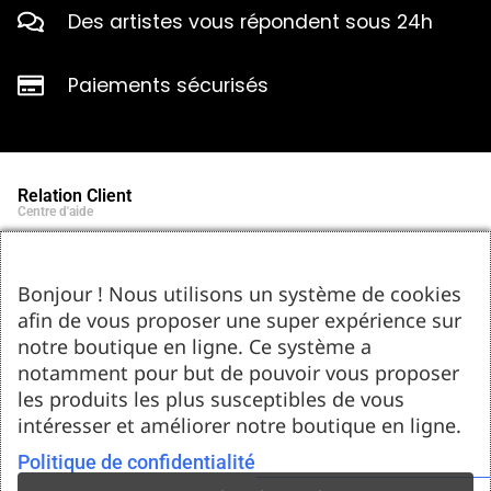
Des artistes vous répondent sous 24h
Paiements sécurisés
Relation Client
Centre d'aide
Qui sommes-nous ?
Notre histoire et engagements
Marques partenaires
Bonjour ! Nous utilisons un système de cookies
Contact
afin de vous proposer une super expérience sur
Tel : 05.55.75.03.00
Email : contact@bozar-passion.com
notre boutique en ligne. Ce système a
Bozar Passion SARL
1 allée Louis Breguet
notamment pour but de pouvoir vous proposer
87220 Feytiat
les produits les plus susceptibles de vous
Ressources d'artistes
intéresser et améliorer notre boutique en ligne.
Le blog
Club Bozar Passion
Méthodes de paiement acceptées
Politique de confidentialité