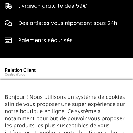
Livraison gratuite dès 59€
Des artistes vous répondent sous 24h
Paiements sécurisés
Relation Client
Centre d'aide
Qui sommes-nous ?
Notre histoire et engagements
Marques partenaires
Bonjour ! Nous utilisons un système de cookies
Contact
afin de vous proposer une super expérience sur
Tel : 05.55.75.03.00
Email : contact@bozar-passion.com
notre boutique en ligne. Ce système a
Bozar Passion SARL
1 allée Louis Breguet
notamment pour but de pouvoir vous proposer
87220 Feytiat
les produits les plus susceptibles de vous
Ressources d'artistes
intéresser et améliorer notre boutique en ligne.
Le blog