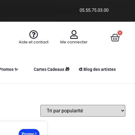
05.55.75.03.00
0
Aide et contact
Me connecter
Promos ✨
Cartes Cadeaux 🎁
🎨 Blog des artistes
Promo !