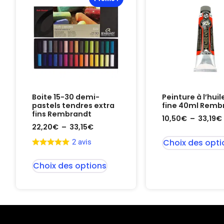
Boite 15-30 demi-
Peinture à l’huil
pastels tendres extra
fine 40ml Remb
fins Rembrandt
10,50
€
–
33,19
€
22,20
€
–
33,15
€
Choix des opti
2 avis
Choix des options