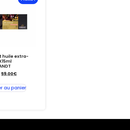
t huile extra-
0X15ml
ANDT
€
59,00
€
r au panier