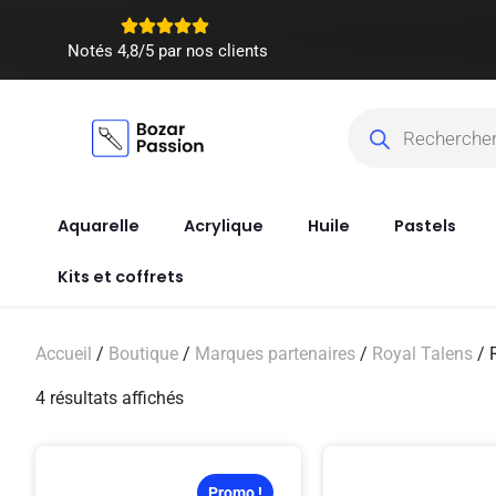
Notés 4,8/5 par nos clients
Aquarelle
Acrylique
Huile
Pastels
Kits et coffrets
Accueil
/
Boutique
/
Marques partenaires
/
Royal Talens
/ 
4 résultats affichés
Promo !