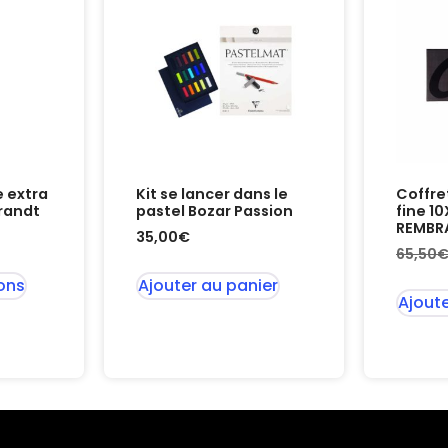
e extra
Kit se lancer dans le
Coffre
randt
pastel Bozar Passion
fine 1
REMBR
35,00
€
65,50
ons
Ajouter au panier
Ajoute