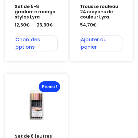
Set de 5-8
Trousse rouleau
graduate manga
24 crayons de
stylos Lyra
couleur Lyra
12,50
€
–
26,30
€
54,70
€
Choix des
Ajouter au
options
panier
Promo !
Set de 6 feutres