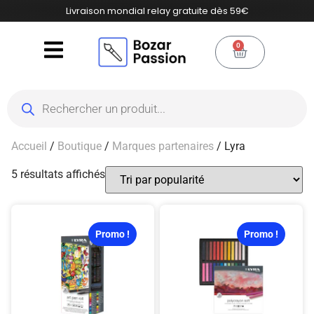
Livraison mondial relay gratuite dès 59€
0
Accueil
/
Boutique
/
Marques partenaires
/ Lyra
5 résultats affichés
Promo !
Promo !