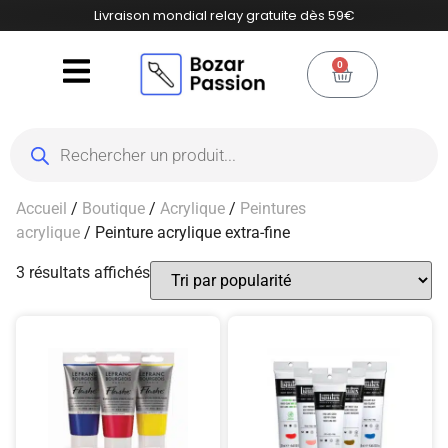
Livraison mondial relay gratuite dès 59€
0
Accueil
/
Boutique
/
Acrylique
/
Peintures
acrylique
/ Peinture acrylique extra-fine
3 résultats affichés