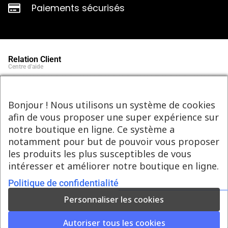
Paiements sécurisés
Relation Client
Centre d'aide
Qui sommes-nous ?
Notre histoire et engagements
Marques partenaires
Bonjour ! Nous utilisons un système de cookies
Contact
afin de vous proposer une super expérience sur
Tel : 05.55.75.03.00
Email : contact@bozar-passion.com
notre boutique en ligne. Ce système a
Bozar Passion SARL
1 allée Louis Breguet
notamment pour but de pouvoir vous proposer
87220 Feytiat
les produits les plus susceptibles de vous
Ressources d'artistes
intéresser et améliorer notre boutique en ligne.
Le blog
Club Bozar Passion
Méthodes de paiement acceptées
Politique de confidentialité
Personnaliser les cookies
Autoriser tous les cookies