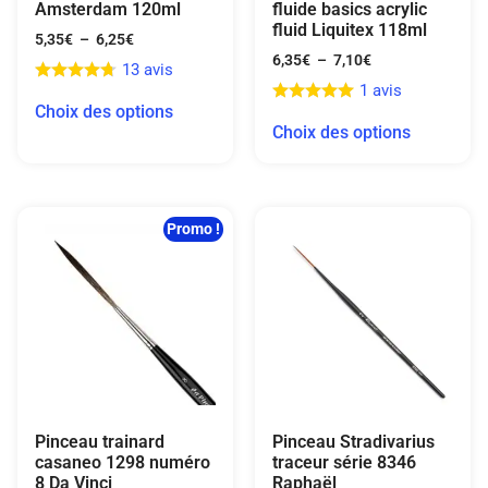
Amsterdam 120ml
fluide basics acrylic
fluid Liquitex 118ml
5,35
€
–
6,25
€
6,35
€
–
7,10
€
13 avis
1 avis
Choix des options
Choix des options
Promo !
Pinceau trainard
Pinceau Stradivarius
casaneo 1298 numéro
traceur série 8346
8 Da Vinci
Raphaël