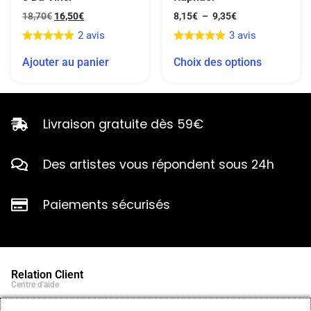
18,70
€
16,50
€
8,15
€
–
9,35
€
2 avis
3 avis
Ajouter au panier
Choix des options
Livraison gratuite dès 59€
Des artistes vous répondent sous 24h
Paiements sécurisés
Relation Client
Centre d'aide
Qui sommes-nous ?