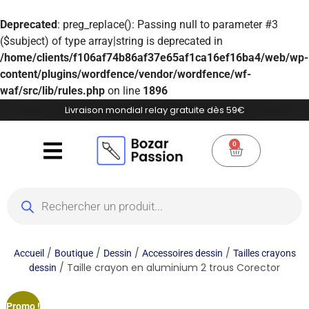
Deprecated
: preg_replace(): Passing null to parameter #3
($subject) of type array|string is deprecated in
/home/clients/f106af74b86af37e65af1ca16ef16ba4/web/wp-
content/plugins/wordfence/vendor/wordfence/wf-
waf/src/lib/rules.php
on line
1896
Livraison mondial relay gratuite dès 59€
0
/
/
/
/
Accueil
Boutique
Dessin
Accessoires dessin
Tailles crayons
/ Taille crayon en aluminium 2 trous Corector
dessin
Promo !