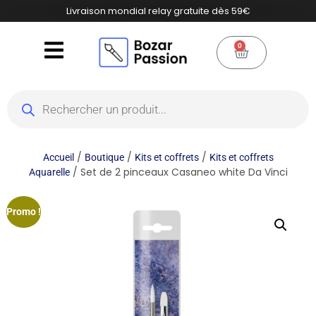
Livraison mondial relay gratuite dès 59€
0
/
/
/
Accueil
Boutique
Kits et coffrets
Kits et coffrets
/ Set de 2 pinceaux Casaneo white Da Vinci
Aquarelle
Promo !