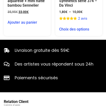
aquarelle + mini natte
Synthetics série 374 –
bambou Sennelier
Da Vinci
35,95
€
33,00
€
1,80
€
–
10,00
€
2 avis
Ajouter au panier
Choix des options
Livraison gratuite dès 59€
Des artistes vous répondent sous 24h
Paiements sécurisés
Relation Client
Centre d'aide