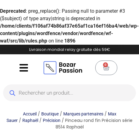
Deprecated
: preg_replace(): Passing null to parameter #3
($subject) of type array|string is deprecated in
/home/clients/f106af74b86af37e65af1ca16ef16ba4/web/wp-
content/plugins/wordfence/vendor/wordfence/wf-
waf/src/lib/rules.php
on line
1896
Livraison mondial relay gratuite dès 59€
0
/
/
/
Accueil
Boutique
Marques partenaires
Max
/
/
/ Pinceau rond fin Précision série
Sauer
Raphaël
Précision
8514 Raphaël