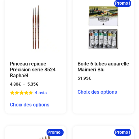
Promo !
Pinceau repiqué
Boite 6 tubes aquarelle
Précision série 8524
Maimeri Blu
Raphaël
51,95
€
4,80
€
–
5,35
€
Choix des options
4 avis
Choix des options
Promo !
Promo !