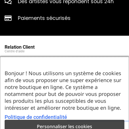
Des artistes vous répondent sous 24h
Paiements sécurisés
Relation Client
Centre d'aide
Qui sommes-nous ?
Notre histoire et engagements
Marques partenaires
Bonjour ! Nous utilisons un système de cookies
Contact
afin de vous proposer une super expérience sur
Tel : 05.55.75.03.00
Email : contact@bozar-passion.com
notre boutique en ligne. Ce système a
Bozar Passion SARL
1 allée Louis Breguet
notamment pour but de pouvoir vous proposer
87220 Feytiat
les produits les plus susceptibles de vous
Ressources d'artistes
intéresser et améliorer notre boutique en ligne.
Le blog
Club Bozar Passion
Méthodes de paiement acceptées
Politique de confidentialité
Personnaliser les cookies