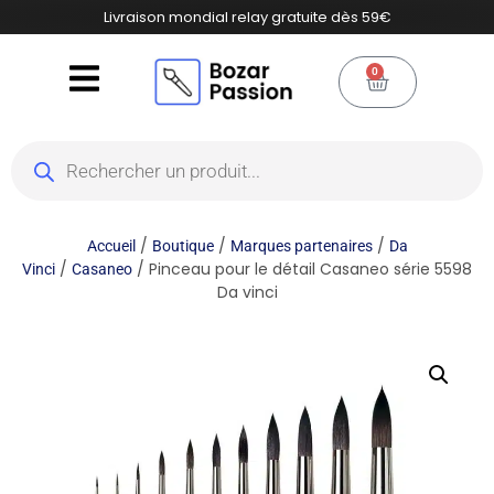
Livraison mondial relay gratuite dès 59€
0
/
/
/
Accueil
Boutique
Marques partenaires
Da
/
/ Pinceau pour le détail Casaneo série 5598
Vinci
Casaneo
Da vinci