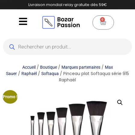
Livraison mondial relay gratuite dès 59€
0
/
/
/
Accueil
Boutique
Marques partenaires
Max
/
/
/ Pinceau plat Softaqua série 915
Sauer
Raphaël
Softaqua
Raphaël
Promo !