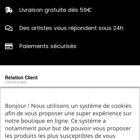
Livraison gratuite dès 59€
Des artistes vous répondent sous 24h
Paiements sécurisés
Relation Client
Centre d'aide
Qui sommes-nous ?
Notre histoire et engagements
Marques partenaires
Bonjour ! Nous utilisons un système de cookies
Contact
afin de vous proposer une super expérience sur
Tel : 05.55.75.03.00
Email : contact@bozar-passion.com
notre boutique en ligne. Ce système a
Bozar Passion SARL
1 allée Louis Breguet
notamment pour but de pouvoir vous proposer
87220 Feytiat
les produits les plus susceptibles de vous
Ressources d'artistes