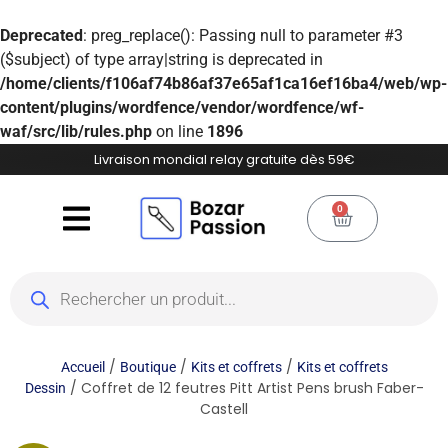
Deprecated
: preg_replace(): Passing null to parameter #3
($subject) of type array|string is deprecated in
/home/clients/f106af74b86af37e65af1ca16ef16ba4/web/wp-
content/plugins/wordfence/vendor/wordfence/wf-
waf/src/lib/rules.php
on line
1896
Livraison mondial relay gratuite dès 59€
0
/
/
/
Accueil
Boutique
Kits et coffrets
Kits et coffrets
/ Coffret de 12 feutres Pitt Artist Pens brush Faber-
Dessin
Castell