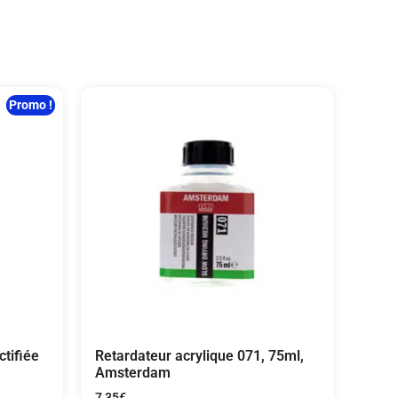
Promo !
tifiée
Retardateur acrylique 071, 75ml,
Amsterdam
7,35
€