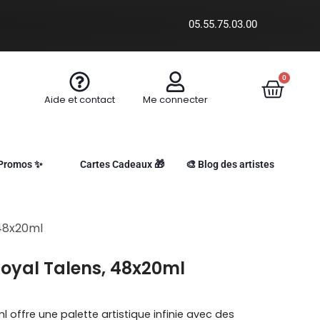
05.55.75.03.00
0
Aide et contact
Me connecter
Promos ✨
Cartes Cadeaux 🎁
🎨 Blog des artistes
 48x20ml
oyal Talens, 48x20ml
offre une palette artistique infinie avec des