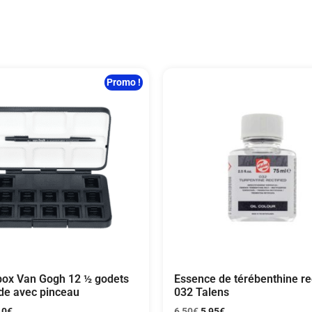
Promo !
box Van Gogh 12 ½ godets
Essence de térébenthine rec
ide avec pinceau
032 Talens
10
€
6,50
€
5,95
€