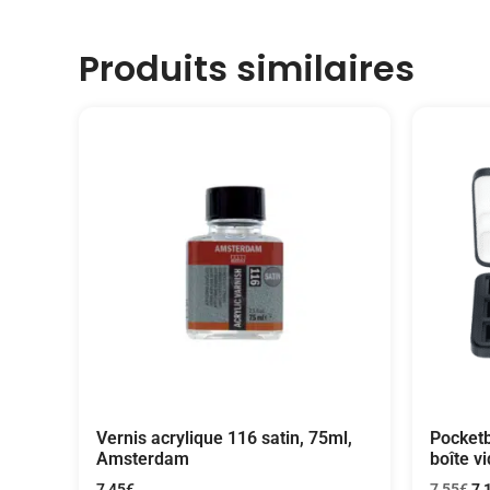
Produits similaires
Vernis acrylique 116 satin, 75ml,
Pocket
Amsterdam
boîte v
7,45
€
7,55
€
7,