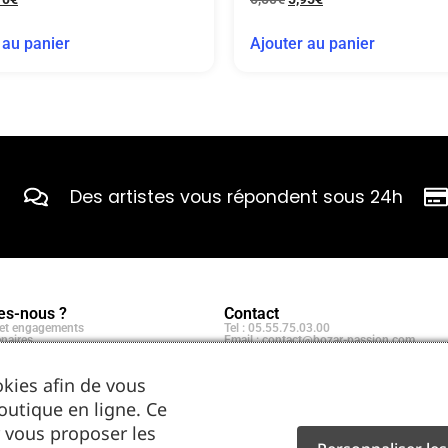
 au panier
Ajouter au panier
Des artistes vous répondent sous 24h
s-nous ?
Contact
e et engagements
Tel : 05.55.75.03.00
naires
Email : contact@bozar-passion.com
Bozar Passion SARL
1 allée Louis Breguet
87220 Feytiat
kies afin de vous
outique en ligne. Ce
 vous proposer les