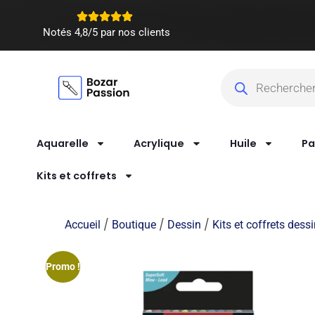
Notés 4,8/5 par nos clients
Aquarelle
Acrylique
Huile
Pa
Kits et coffrets
/
/
/
Accueil
Boutique
Dessin
Kits et coffrets dess
Promo !