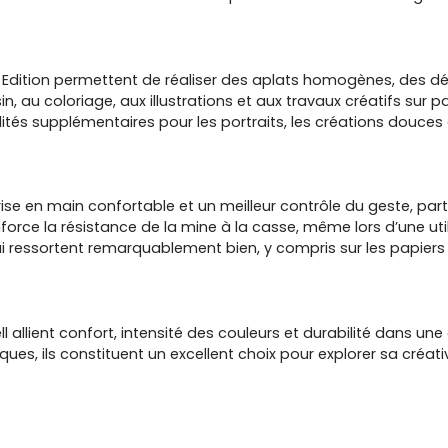
k Edition permettent de réaliser des aplats homogènes, des d
n, au coloriage, aux illustrations et aux travaux créatifs sur 
ités supplémentaires pour les portraits, les créations douces 
ise en main confortable et un meilleur contrôle du geste, p
force la résistance de la mine à la casse, même lors d’une util
i ressortent remarquablement bien, y compris sur les papiers
ll allient confort, intensité des couleurs et durabilité dans
es, ils constituent un excellent choix pour explorer sa créati