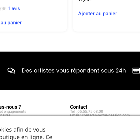
1 avis
Ajouter au panier
 au panier
Des artistes vous répondent sous 24h
s-nous ?
Contact
e et engagements
Tel : 05.55.75.03.00
naires
Email : contact@bozar-passion.com
Bozar Passion SARL
1 allée Louis Breguet
87220 Feytiat
kies afin de vous
outique en ligne. Ce