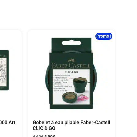
Promo !
000 Art
Gobelet à eau pliable Faber-Castell
CLIC & GO
4,60
€
3,90
€