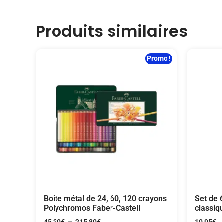
Produits similaires
Promo !
Boite métal de 24, 60, 120 crayons
Set de 
Polychromos Faber-Castell
classiq
45,30
€
–
215,80
€
10,95
€