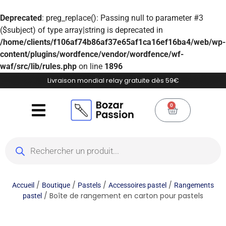
Deprecated
: preg_replace(): Passing null to parameter #3
($subject) of type array|string is deprecated in
/home/clients/f106af74b86af37e65af1ca16ef16ba4/web/wp-
content/plugins/wordfence/vendor/wordfence/wf-
waf/src/lib/rules.php
on line
1896
Livraison mondial relay gratuite dès 59€
0
/
/
/
/
Accueil
Boutique
Pastels
Accessoires pastel
Rangements
/ Boîte de rangement en carton pour pastels
pastel