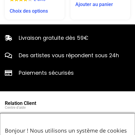
Ajouter au panier
Choix des options
Livraison gratuite dès 59€
Des artistes vous répondent sous 24h
Paiements sécurisés
Relation Client
Centre d'aide
Qui sommes-nous ?
Notre histoire et engagements
Marques partenaires
Bonjour ! Nous utilisons un système de cookies
Contact