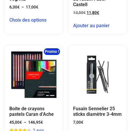
Castell
6,30
€
–
17,00
€
13,50
€
11,80
€
Choix des options
Ajouter au panier
Promo !
Boite de crayons
Fusain Sennelier 25
pastels Caran d’Ache
sticks diamètre 3-4mm
45,00
€
–
146,95
€
7,00
€
2 avis