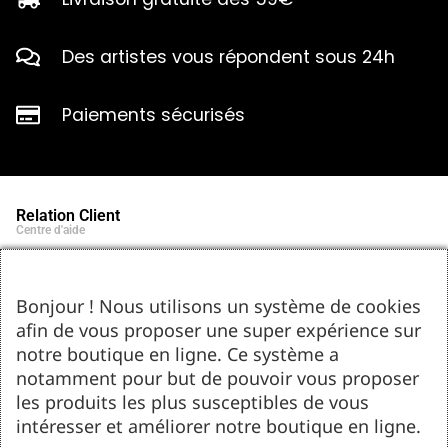
Des artistes vous répondent sous 24h
Paiements sécurisés
Relation Client
Centre d'aide
Qui sommes-nous ?
Notre histoire et engagements
Marques partenaires
Bonjour ! Nous utilisons un système de cookies
Contact
afin de vous proposer une super expérience sur
Tel : 05.55.75.03.00
Email : contact@bozar-passion.com
notre boutique en ligne. Ce système a
Bozar Passion SARL
1 allée Louis Breguet
notamment pour but de pouvoir vous proposer
87220 Feytiat
les produits les plus susceptibles de vous
Ressources d'artistes
intéresser et améliorer notre boutique en ligne.
Le blog
Club Bozar Passion
Méthodes de paiement acceptées