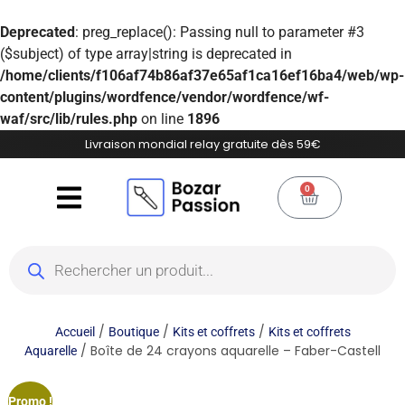
Deprecated
: preg_replace(): Passing null to parameter #3
($subject) of type array|string is deprecated in
/home/clients/f106af74b86af37e65af1ca16ef16ba4/web/wp-
content/plugins/wordfence/vendor/wordfence/wf-
waf/src/lib/rules.php
on line
1896
Livraison mondial relay gratuite dès 59€
0
/
/
/
Accueil
Boutique
Kits et coffrets
Kits et coffrets
/ Boîte de 24 crayons aquarelle – Faber-Castell
Aquarelle
Promo !