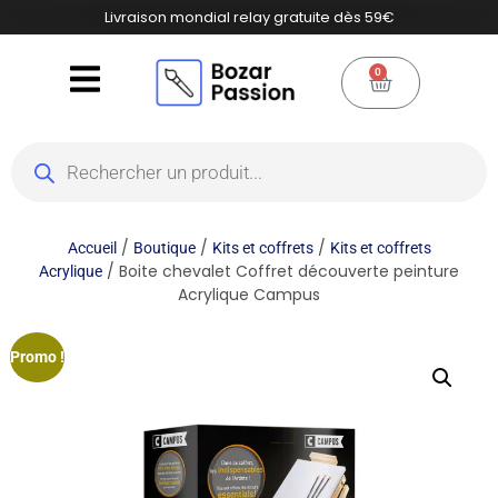
Livraison mondial relay gratuite dès 59€
0
/
/
/
Accueil
Boutique
Kits et coffrets
Kits et coffrets
/ Boite chevalet Coffret découverte peinture
Acrylique
Acrylique Campus
Promo !