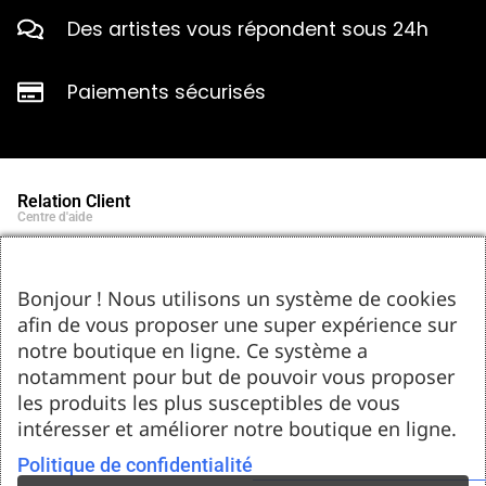
Des artistes vous répondent sous 24h
Paiements sécurisés
Relation Client
Centre d'aide
Qui sommes-nous ?
Notre histoire et engagements
Marques partenaires
Bonjour ! Nous utilisons un système de cookies
Contact
afin de vous proposer une super expérience sur
Tel : 05.55.75.03.00
Email : contact@bozar-passion.com
notre boutique en ligne. Ce système a
Bozar Passion SARL
1 allée Louis Breguet
notamment pour but de pouvoir vous proposer
87220 Feytiat
les produits les plus susceptibles de vous
Ressources d'artistes
intéresser et améliorer notre boutique en ligne.
Le blog
Club Bozar Passion
Méthodes de paiement acceptées
Politique de confidentialité