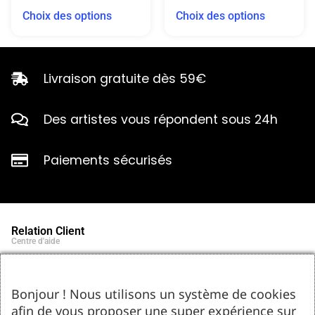
Choix des options
Choix des options
Livraison gratuite dès 59€
Des artistes vous répondent sous 24h
Paiements sécurisés
Relation Client
Centre d'aide
Qui sommes-nous ?
Notre histoire et engagements
Marques partenaires
Bonjour ! Nous utilisons un système de cookies
Contact
afin de vous proposer une super expérience sur
Tel : 05.55.75.03.00