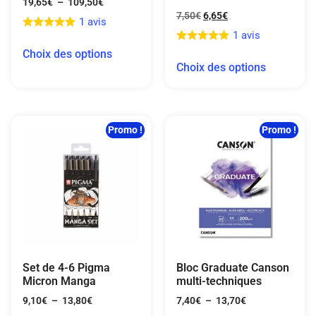
19,65
€
–
109,50
€
7,50
€
6,65
€
1 avis
1 avis
Choix des options
Choix des options
Promo !
Promo !
Set de 4-6 Pigma
Bloc Graduate Canson
Micron Manga
multi-techniques
9,10
€
–
13,80
€
7,40
€
–
13,70
€