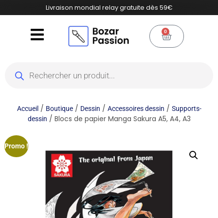
Livraison mondial relay gratuite dès 59€
0
/
/
/
/
Accueil
Boutique
Dessin
Accessoires dessin
Supports-
/ Blocs de papier Manga Sakura A5, A4, A3
dessin
Promo !