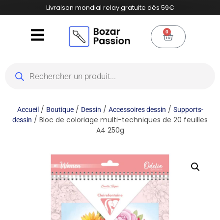
Livraison mondial relay gratuite dès 59€
0
/
/
/
/
Accueil
Boutique
Dessin
Accessoires dessin
Supports-
/ Bloc de coloriage multi-techniques de 20 feuilles
dessin
A4 250g