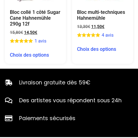
Bloc collé 1 côté Sugar
Bloc multi-techniques
Cane Hahnemühle
Hahnemühle
290g 12f
13,30
€
11,50
€
15,80
€
14,50
€
4 avis
1 avis
Choix des options
Choix des options
Livraison gratuite dès 59€
Des artistes vous répondent sous 24h
Paiements sécurisés