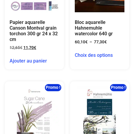
Papier aquarelle
Bloc aquarelle
Canson Montval grain
Hahnemuhle
torchon 300 gr 24 x 32
watercolor 640 gr
cm
60,10
€
–
77,30
€
12,65
€
11,70
€
Choix des options
Ajouter au panier
Promo !
Promo !